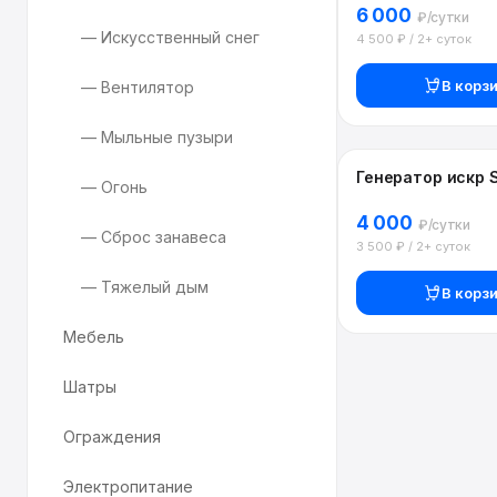
6 000
₽/сутки
— Искусственный снег
4 500 ₽ / 2+ суток
В корз
— Вентилятор
— Мыльные пузыри
Генератор искр S
— Огонь
4 000
₽/сутки
— Сброс занавеса
3 500 ₽ / 2+ суток
— Тяжелый дым
В корз
Мебель
Шатры
Ограждения
Электропитание