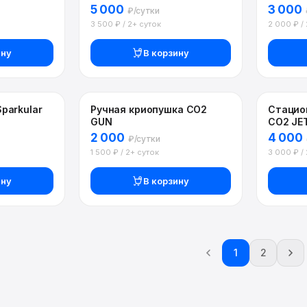
5 000
3 000
₽/сутки
3 500 ₽ / 2+ суток
2 000 ₽ /
ину
В корзину
parkular
Ручная криопушка CO2
Стацио
GUN
CO2 JE
2 000
4 000
₽/сутки
1 500 ₽ / 2+ суток
3 000 ₽ /
ину
В корзину
1
2