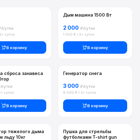
Дым машина 1500 Вт
2 000
₽/сутки
₽/сутки
 2+ суток
1 500 ₽ / 2+ суток
В корзину
В корзину
а сброса занавеса
Генератор снега
Drop
3 000
/сутки
₽/сутки
2+ суток
8 000 ₽ / 2+ суток
В корзину
В корзину
тор тяжелого дыма
Пушка для стрельбы
ХИТ
м льду 10кг
футболками T-shirt gun