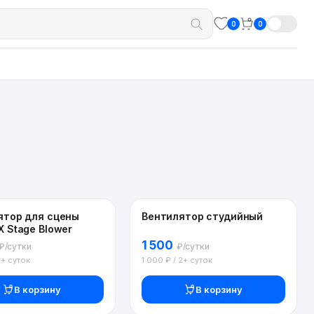
0
0
ятор для сцены
Вентилятор студийный
 Stage Blower
1 500
₽/сутки
₽/сутки
2+ суток
1 000 ₽ / 2+ суток
В корзину
В корзину