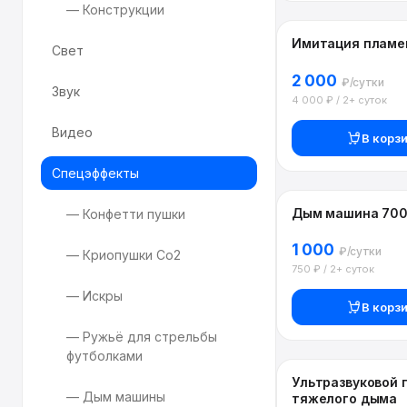
— Конструкции
Имитация пламен
Свет
2 000
₽/сутки
Звук
4 000 ₽ / 2+ суток
Видео
В корз
Спецэффекты
Дым машина 700
— Конфетти пушки
1 000
₽/сутки
— Криопушки Со2
750 ₽ / 2+ суток
— Искры
В корз
— Ружьё для стрельбы
футболками
Ультразвуковой 
— Дым машины
тяжелого дыма