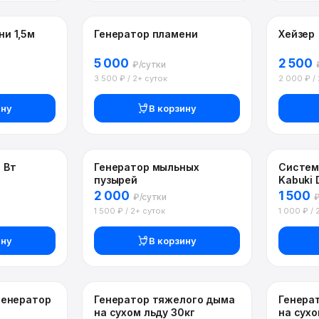
и 1,5м
Генератор пламени
Хейзер
5 000
2 500
₽/сутки
3 500 ₽ / 2+ суток
2 000 ₽ /
ину
В корзину
 Вт
Генератор мыльных
Систем
пузырей
Kabuki 
2 000
1 500
₽/сутки
₽
1 500 ₽ / 2+ суток
1 000 ₽ / 
ину
В корзину
генератор
Генератор тяжелого дыма
Генера
на сухом льду 30кг
на сухо