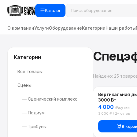
Каталог
О компании
Услуги
Оборудование
Категории
Наши работы
Спецэ
Категории
Все товары
Найдено: 25 товаро
Сцены
Вертикальная д
— Сценический комплекс
3000 Вт
4 000
₽/сутки
— Подиум
3 000 ₽ / 2+ суток
В корз
— Трибуны