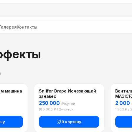
Галерея
Контакты
ффекты
в
ым машина
Sniffer Drape Исчезающий
Вентил
занавес
MAGICFX
250 000
2 000
₽/сутки
180 000 ₽ / 2+ суток
1 500 ₽ / 
ину
В корзину