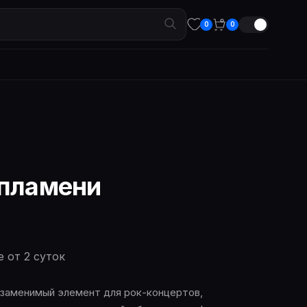
0
0
 пламени
е от 2 суток
езаменимый элемент для рок-концертов,