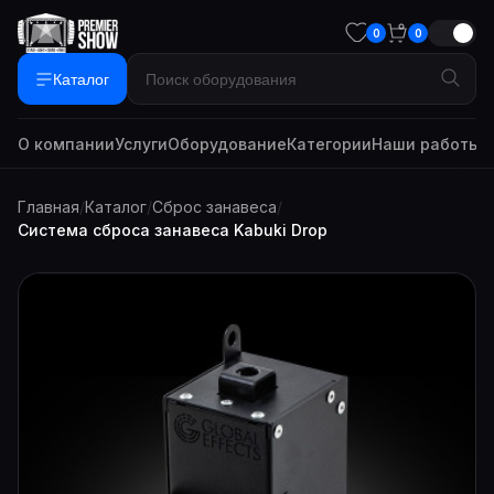
0
0
Каталог
О компании
Услуги
Оборудование
Категории
Наши работы
Г
Главная
/
Каталог
/
Сброс занавеса
/
Система сброса занавеса Kabuki Drop