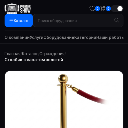
0
0
Каталог
О компании
Услуги
Оборудование
Категории
Наши работы
Г
Главная
/
Каталог
/
Ограждения
/
Столбик с канатом золотой