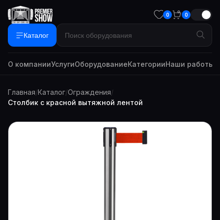
0
0
Каталог
О компании
Услуги
Оборудование
Категории
Наши работы
Г
Главная
/
Каталог
/
Ограждения
/
Столбик с красной вытяжной лентой