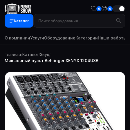
0
0
Каталог
О компании
Услуги
Оборудование
Категории
Наши работы
Г
Главная
/
Каталог
/
Звук
/
Микшерный пульт Behringer XENYX 1204USB